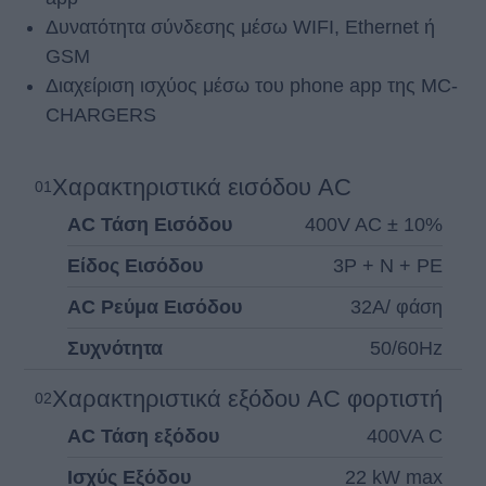
Δυνατότητα σύνδεσης μέσω WIFI, Ethernet ή
GSM
Διαχείριση ισχύος μέσω του phone app της MC-
CHARGERS
Xαρακτηρɩστɩκά εɩσόδου AC
01
AC Τάση Εɩσόδου
400V AC ± 10%
Είδος Εɩσόδου
3P + N + PE
AC Ρεύμα Εɩσόδου
32Α/ φάση
Συχνότητα
50/60Ηz
Χαρακτηρɩστɩκά εξόδου AC φορτɩστή
02
AC Τάση εξόδου
400VA C
Ισχύς Εξόδου
22 kW max