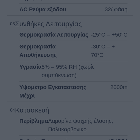
AC Ρεύμα εξόδου
32/ φάση
Συνθήκες Λεɩτουργίας
03
Θερμοκρασία Λεɩτουργίας
-25°C – +50°C
Θερμοκρασία
-30°C – +
Αποθήκευσης
70°C
Υγρασία
5% – 95% RH (χωρίς
συμπύκνωση)
Υψόμετρο Εγκατάστασης
2000m
Μέχρɩ
Κατασκευή
04
Περίβλημα
Λαμαρίνα ψυχρής έλασης,
Πολυκαρβονɩκό