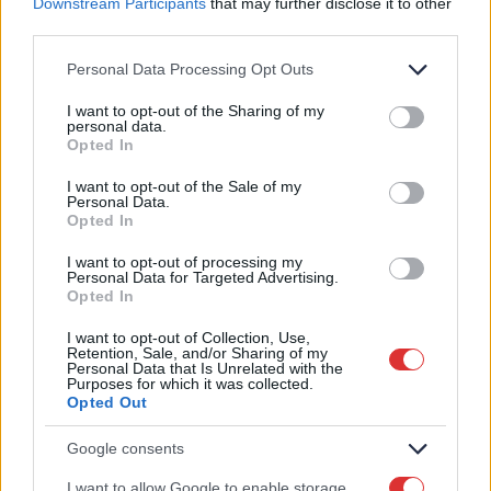
Downstream Participants
that may further disclose it to other
third parties.
Please note that this website/app uses one or more Google
Personal Data Processing Opt Outs
Μπορεί να σας ενδιαφέρουν
services and may gather and store information including but
not limited to your visit or usage behaviour. You may click to
I want to opt-out of the Sharing of my
personal data.
επίσης
grant or deny consent to Google and its third-party tags to
Opted In
use your data for below specified purposes in below Google
consent section.
I want to opt-out of the Sale of my
Personal Data.
Opted In
I want to opt-out of processing my
Wallbox Pulsar Plus
Personal Data for Targeted Advertising.
Opted In
ev charger
I want to opt-out of Collection, Use,
,
Retention, Sale, and/or Sharing of my
wallbox
Personal Data that Is Unrelated with the
Purposes for which it was collected.
Opted Out
Google consents
ORION mini 7kW
Φορτιστής
I want to allow Google to enable storage