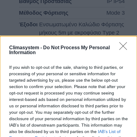
Βαθμός Προστασίας
ΙΡ ΙΡ54
Μέθοδος Φόρτɩσης
Mode 3
Έξοδοι
Ενσωματωμένο Καλώδɩο Φόρτɩσης
μήκους 5m με ακροφύσɩο Τype 2
Διάσταση - βάρος
05
Climasystem -
Do Not Process My Personal
Information
Διαστάσεις:
253x253x105.5mm (πλάτος x
ύψος x βάθος)
If you wish to opt-out of the sale, sharing to third parties, or
processing of your personal or sensitive information for
Βάρος Φορτɩστή
5 kg
targeted advertising by us, please use the below opt-out
section to confirm your selection. Please note that after your
Διαχείριση - Σύνδεση Χρήστη
06
opt-out request is processed you may continue seeing
interest-based ads based on personal information utilized by
Δɩαχείρɩση Χρήστη
RFID
us or personal information disclosed to third parties prior to
your opt-out. You may separately opt-out of the further
Συνδεσɩμότητα
WIFI ή Ethernet ή GSM
disclosure of your personal information by third parties on the
Χρόνος φόρτισης
1,5-2 ώρες
IAB’s list of downstream participants. This information may
also be disclosed by us to third parties on the
IAB’s List of