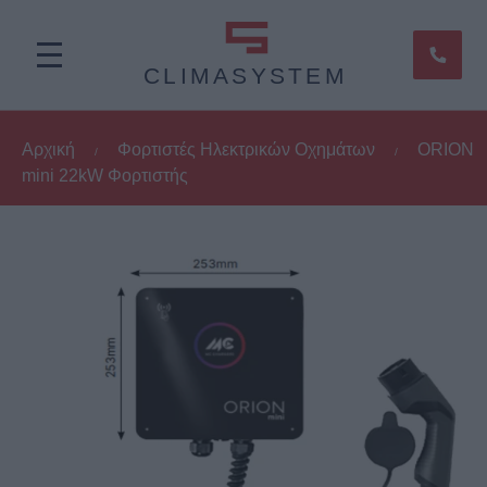
CLIMASYSTEM
Αρχική
Φορτιστές Ηλεκτρικών Οχημάτων
ORION
/
/
mini 22kW Φορτιστής