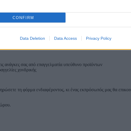
τα, από
κλιματιστικά οροφής
έως
επαγγελματικές παγομηχανές
, κ
CONFIRM
λέβητες αερίου
ΜΟΤΑΝ σε χονδρική διάθεση
,
αντλίες θερμότητα
Data Deletion
Data Access
Privacy Policy
τις ανάγκες σας από επαγγελματία υπεύθυνο προϊόντων
ραγγελίες χονδρικής
ληρώσετε τη φόρμα ενδιαφέροντος, κι ένας εκπρόσωπός μας θα επικοιν
χώρου.