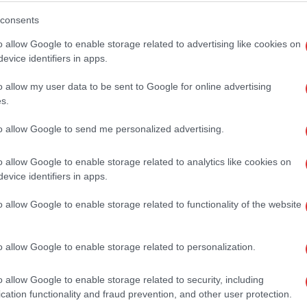
consents
o allow Google to enable storage related to advertising like cookies on
evice identifiers in apps.
o allow my user data to be sent to Google for online advertising
s.
to allow Google to send me personalized advertising.
o allow Google to enable storage related to analytics like cookies on
evice identifiers in apps.
o allow Google to enable storage related to functionality of the website
υσική ή ηλεκτρονική μορφή;
o allow Google to enable storage related to personalization.
ες αερίου
, ανταλλακτικά και λοιπά προϊόντα της εταιρείας
MOTAN-
masystem
για να μεγαλώσετε τον κατάλογό σας και να ενισχύσετε το 
o allow Google to enable storage related to security, including
cation functionality and fraud prevention, and other user protection.
πως
επαγγελματικά κλιματιστικά
και
λέβητες φυσικού αερίου
σε χο