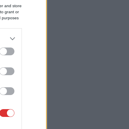
er and store
to grant or
ed purposes