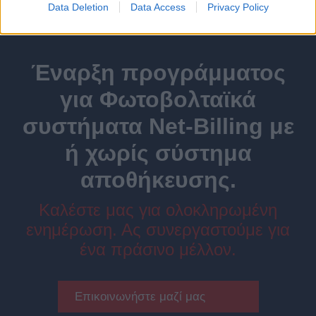
Data Deletion
Data Access
Privacy Policy
Έναρξη προγράμματος
για Φωτοβολταϊκά
συστήματα Net-Billing με
ή χωρίς σύστημα
αποθήκευσης.
Καλέστε μας για ολοκληρωμένη
ενημέρωση. Ας συνεργαστούμε για
ένα πράσινο μέλλον.
Επικοινωνήστε μαζί μας