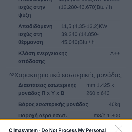
ισχύς στην
(12.280-43.670)Btu / h
ψύξη
Αποδιδόμενη
11,5 (4,35-13,2)KW
ισχύς στη
39.240 (14.850-
θέρμανση
45.040)Btu / h
Κλάση ενεργειακής
Α++
απόδοσης
Χαρακτηριστικά εσωτερικής μονάδας
02
Διαστάσεις εσωτερικής
mm 1.425 x
μονάδας Π x Υ x Β
260 x 643
Βάρος εσωτερικής μονάδας
46kg
Παροχή αέρα εσωτ.
m3/h 1.800
Στατική Πίεση
Pa 80
Climasystem -
Do Not Process My Personal