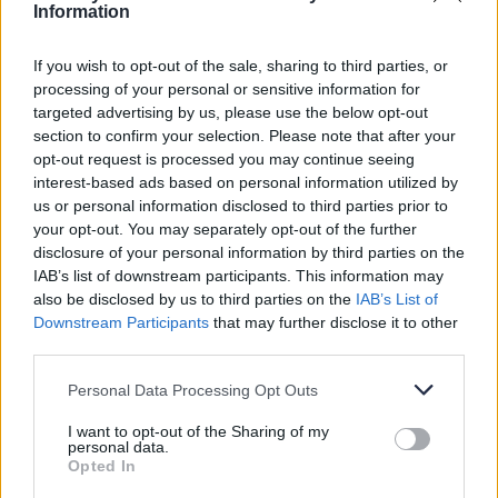
Information
Ηχητική Πίεση εσωτ.
dB(A) 42 / 46 / 48
Διαστάσεις εξωτερικής
mm 1032 x
If you wish to opt-out of the sale, sharing to third parties, or
processing of your personal or sensitive information for
μονάδας COU-D36HR4 Π x
807 x 445
targeted advertising by us, please use the below opt-out
Υ x Β
section to confirm your selection. Please note that after your
opt-out request is processed you may continue seeing
Βάρος εξωτερικής μονάδας
61,3kg
interest-based ads based on personal information utilized by
us or personal information disclosed to third parties prior to
Παροχή ρεύματος Ph /
1N / 220 – 240V /
your opt-out. You may separately opt-out of the further
v / Hz
50Hz
disclosure of your personal information by third parties on the
IAB’s list of downstream participants. This information may
Ηχητική Πίεση εξωτ.
dB(A) 59
also be disclosed by us to third parties on the
IAB’s List of
Downstream Participants
that may further disclose it to other
Επιπρόσθετα χαρακτηριστικά
03
third parties.
Ψυκτικό μέσο
R32
Please note that this website/app uses one or more Google
Personal Data Processing Opt Outs
services and may gather and store information including but
Διατομές
inch / inch 3/8 –
not limited to your visit or usage behaviour. You may click to
I want to opt-out of the Sharing of my
σωληνώσεων
5/8
personal data.
grant or deny consent to Google and its third-party tags to
Opted In
use your data for below specified purposes in below Google
Μήκος / υψομετρική
m / m 20.0 /