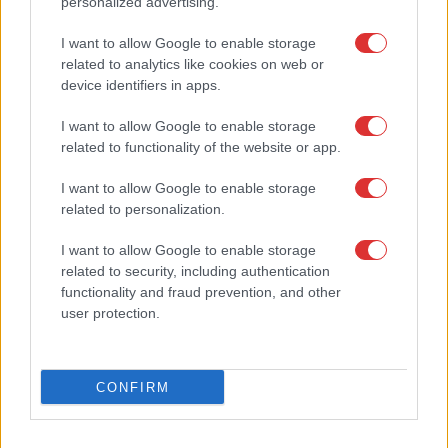
personalized advertising.
9.000BTU
Qualitair-GIWEE
CTA-D24HR4
I want to allow Google to enable storage
related to analytics like cookies on web or
24.000BTU
device identifiers in apps.
I want to allow Google to enable storage
related to functionality of the website or app.
I want to allow Google to enable storage
related to personalization.
Qualitair R32 CSD
12DA
I want to allow Google to enable storage
related to security, including authentication
12.000BTU
Qualitair-GIWEE
functionality and fraud prevention, and other
CTB-55HVR4S
user protection.
55.000BTU
CONFIRM