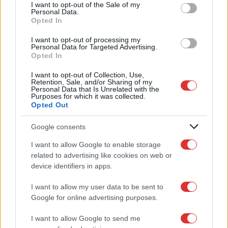
consent section.
I want to opt-out of the Sale of my
σωληνώσεων
10.0
Personal Data.
Opted In
Καταλληλότητα για χώρους
04
I want to opt-out of processing my
Personal Data for Targeted Advertising.
Καλύπτει χώρους (m²)
έως 80τ.μ
Opted In
I want to opt-out of Collection, Use,
Retention, Sale, and/or Sharing of my
Personal Data that Is Unrelated with the
Purposes for which it was collected.
Opted Out
Μπορεί να σας ενδιαφέρουν
Google consents
επίσης
I want to allow Google to enable storage
related to advertising like cookies on web or
device identifiers in apps.
I want to allow my user data to be sent to
Google for online advertising purposes.
Qualitair R32 CSD
I want to allow Google to send me
09DA