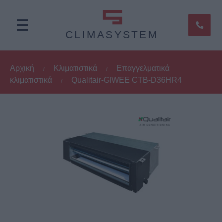
CLIMASYSTEM
Αρχική
Κλιματιστικά
Επαγγελματικά
/
/
κλιματιστικά
Qualitair-GIWEE CTB-D36HR4
/