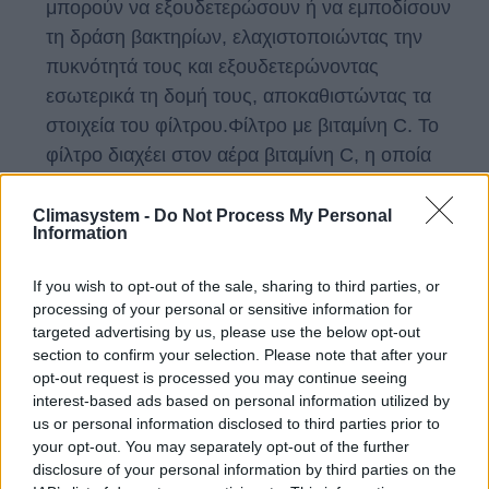
μπορούν να εξουδετερώσουν ή να εμποδίσουν
τη δράση βακτηρίων, ελαχιστοποιώντας την
πυκνότητά τους και εξουδετερώνοντας
εσωτερικά τη δομή τους, αποκαθιστώντας τα
στοιχεία του φίλτρου.Φίλτρο με βιταμίνη C. Το
φίλτρο διαχέει στον αέρα βιταμίνη C, η οποία
κάνει το δέρμα απαλό και μειώνει το άγχος.
Πυράντοχο κουτί
Climasystem -
Do Not Process My Personal
Information
Το κουτί της εσωτερικής πλακέτας είναι
κατασκευασμένο από πυράντοχο ABS υλικό
If you wish to opt-out of the sale, sharing to third parties, or
υψηλής πυραντοχής και καλυμμένο με μεταλλική
processing of your personal or sensitive information for
πλάκα ώστε να εξασφαλίζεται υψηλή
targeted advertising by us, please use the below opt-out
section to confirm your selection. Please note that after your
προστασία.
opt-out request is processed you may continue seeing
Οικολογικό ψυκτικό υγρό R32
interest-based ads based on personal information utilized by
Το νέο οικολογικό ψυκτικό υγρό R32, με χαμηλό
us or personal information disclosed to third parties prior to
your opt-out. You may separately opt-out of the further
δυναμικό υπερθέρμανσης του πλανήτη, δεν
disclosure of your personal information by third parties on the
επιδρά αρνητικά στο στρώμα του όζοντος,