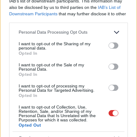
IAB’s list of downstream participants. This information may
συμβάλει στη μείωση του φαινομένου
also be disclosed by us to third parties on the
IAB’s List of
υπερθέρμανσης του πλανήτη και μειώνει
Downstream Participants
that may further disclose it to other
third parties.
σημαντικά το κόστος συντήρησης.
Please note that this website/app uses one or more Google
Personal Data Processing Opt Outs
services and may gather and store information including but
not limited to your visit or usage behaviour. You may click to
I want to opt-out of the Sharing of my
personal data.
grant or deny consent to Google and its third-party tags to
Απόδοση
Opted In
01
use your data for below specified purposes in below Google
consent section.
Κλάση ενεργειακής
Α++ / Α+++
I want to opt-out of the Sale of my
Personal Data.
απόδοσης στην ψύξη
Opted In
Αποδιδόμενη ισχύς στην
17060kW
I want to opt-out of processing my
Personal Data for Targeted Advertising.
ψύξη
Opted In
Αποδιδόμενη ισχύς στη
17060kW
I want to opt-out of Collection, Use,
Retention, Sale, and/or Sharing of my
θέρμανση
Personal Data that Is Unrelated with the
Purposes for which it was collected.
Opted Out
Χαρακτηριστικά εσωτερικής μονάδας
02
Διαστάσεις εσωτερικής
200x900x291