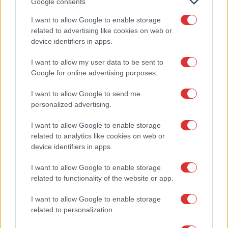
Google consents
μονάδας (ΥxΠxΒ)
I want to allow Google to enable storage
related to advertising like cookies on web or
Βάρος εσωτερικής μονάδας
11.2kg
device identifiers in apps.
Διαστάσεις εξωτερικής
560x780x270
I want to allow my user data to be sent to
μονάδας (ΥxΠxΒ) 0
Google for online advertising purposes.
Βάρος εξωτερικής μονάδας
31.5kg
I want to allow Google to send me
personalized advertising.
Επιπρόσθετα χαρακτηριστικά
03
I want to allow Google to enable storage
WIFI
προαιρετικό
related to analytics like cookies on web or
Φίλτρο
Ψυχρού καταλύτη
device identifiers in apps.
Φίλτρο
Βιταμίνης C
I want to allow Google to enable storage
related to functionality of the website or app.
Φίλτρο
Ιόντων αργυρίου
I want to allow Google to enable storage
Καταλληλότητα για χώρους
04
related to personalization.
Καλύπτει χώρους (m²)
έως 40τ.μ