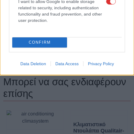
I want to allow Google to enable storage
related to security, including authentication
Αντοχή εξωτερικής μονάδας σε
functionality and fraud prevention, and other
05
user protection.
εξωτερικές θερμοκρασίες
Σε ψύξη
-10 / +46°C
CONFIRM
Σε θέρμανση
-10 / +24°C
Data Deletion
Data Access
Privacy Policy
Μπορεί να σας ενδιαφέρουν
επίσης
Κλιματιστικό
Ντουλάπα Qualitair-